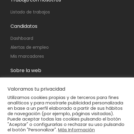
Listado de trabajos
Candidatos
Dashboard
Alertas de empleo
Mis marcadores
Sobre la web
Política de privacidad
Valoramos tu privacidad
Política de cookies
Utilizamos cookies propias y de terceros para fines
Aviso legal
analíticos y para mostrarle publicidad personalizada
en base a un perfil elaborado a partir de sus hábitos
FAQ
de navegación (por ejemplo, páginas visitadas).
Puede aceptar todas las cookies pulsando el botón
"Aceptar" o configurarlas o rechazar su uso pulsando
el botón "Personalizar".
Más Información